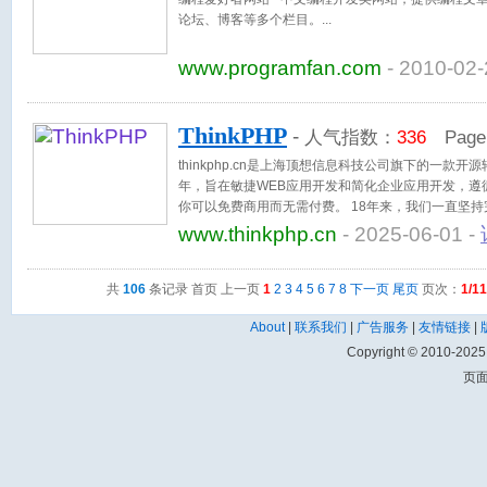
论坛、博客等多个栏目。
www.programfan.com
- 2010-02-
ThinkPHP
-
人气指数：
336
Page
thinkphp.cn是上海顶想信息科技公司旗下的一款开
年，旨在敏捷WEB应用开发和简化企业应用开发，遵循
你可以免费商用而无需付费。 18年来，我们一直坚持
者和海量的应用使用ThinkPHP，有广泛的用户基础
www.thinkphp.cn
- 2025-06-01 -
网站有30%以上基于ThinkPHP开发，是国内PHP
共
106
条记录 首页 上一页
1
2
3
4
5
6
7
8
下一页
尾页
页次：
1/11
About
|
联系我们
|
广告服务
|
友情链接
|
Copyright © 2010-202
页面