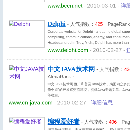
www.bccn.net
- 2010-03-01 -
详
Delphi
-
人气指数：
425
PageRan
Corporate website for Delphi - a leading global suppl
computing, communications, energy, and consumer 
Headquartered in Troy, Mich., Delphi has more tha
countries.
www.delphi.com
- 2010-02-27 -
中文JAVA技术网
-
人气指数：
43
AlexaRank：
中文JAVA技术网 推广和普及Java技术，为国内众多
作创造”的开放式交流环境，提供Java专题文章、Ja
等栏目。
www.cn-java.com
- 2010-02-27 -
详细信息
编程爱好者
-
人气指数：
406
Pag
编程爱好者网站 - 中文编程开发类网站，提供编程