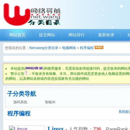
网站首页
提交网站
网站排行
最新收录
您现在的位置：
Net.wang分类目录
»
电脑网络
»
程序编程
本站提供(
)和推荐服务，无需添加友情链接代码，提交收录的网站
警示公告
：不收录含有病毒、木马，弹出插件或恶意更改他人电脑设置的网
的网站，以及网站名称或内容违反国家有关法规的网站
子分类导航
源码系统
智能AI
系统默
程序编程
Linux
-
人气指数：
736
PageRank