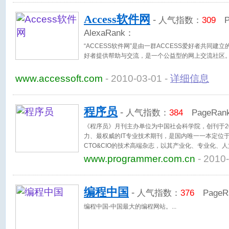
Access软件网
-
人气指数：
309
Pa
AlexaRank：
“ACCESS软件网”是由一群ACCESS爱好者共同建
好者提供帮助与交流，是一个公益型的网上交流社区
www.accessoft.com
- 2010-03-01 -
详细信息
程序员
-
人气指数：
384
PageRan
《程序员》月刊主办单位为中国社会科学院，创刊于2
力、最权威的IT专业技术期刊，是国内唯一一本定位
CTO&CIO的技术高端杂志，以其产业化、专业化、
者的青睐。
www.programmer.com.cn
- 2010-
编程中国
-
人气指数：
376
PageR
编程中国-中国最大的编程网站。