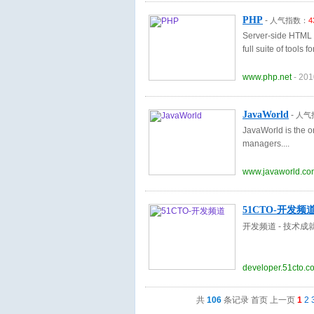
PHP
-
人气指数：
4
Server-side HTML 
full suite of tools 
www.php.net
- 201
JavaWorld
-
人气
JavaWorld is the o
managers.
www.javaworld.co
51CTO-开发频
开发频道 - 技术
developer.51cto.c
共
106
条记录 首页 上一页
1
2