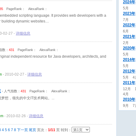
者！
2024年
5月
35
PageRank：
AlexaRank：
2023年
embedded scripting language. It provides web developers with a
7月
for building dynamic websites.
2022年
6月
0-02-27 -
详细信息
2021年
2月
2020年
指数：
431
PageRank：
AlexaRank：
5月
riginal independent resource for Java developers, architects, and
2014年
5月
2012年
m
- 2010-02-27 -
详细信息
5月
4
2011年
12月
道
-
人气指数：
431
PageRank：
AlexaRank：
4月
成就梦想，领先的中文IT技术网站。
2010年
9月
7
om
- 2010-02-26 -
详细信息
3
4
5
6
7
8
下一页
尾页
页次：
1/11
页 转到：