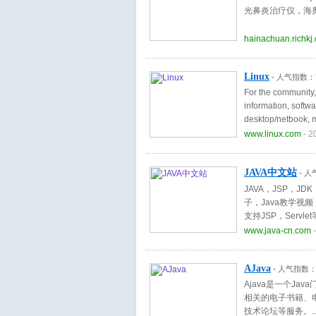
光鼻炎治疗仪，海
hainachuan.richkj
Linux
-
人气指数：
For the community,
information, softw
desktop/netbook, 
www.linux.com
- 2
JAVA中文站
-
人
JAVA，JSP，JD
子，Java教学视频，
支持JSP，Serv
www.java-cn.com
-
AJava
-
人气指数
Ajava是一个Ja
相关的电子书籍、
技术论坛等服务。