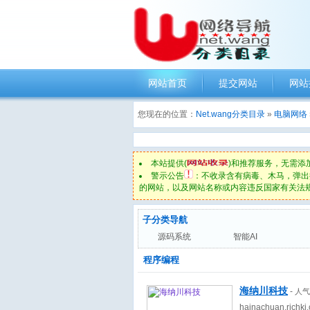
网站首页
提交网站
网站
您现在的位置：
Net.wang分类目录
»
电脑网络
本站提供(
)和推荐服务，无需添
警示公告
：不收录含有病毒、木马，弹出
的网站，以及网站名称或内容违反国家有关法
子分类导航
源码系统
智能AI
程序编程
海纳川科技
-
人气
hainachuan.