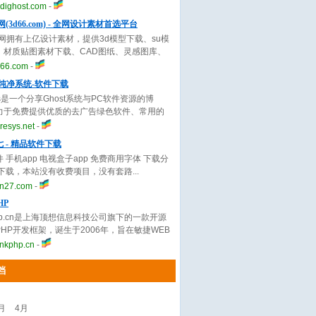
立的成都工学院发展而来，与浙江
番茄花园,萝卜家园,系统之家等系统的win11系
dighost.com
-
大学，中国科学技术大学同为中国
win10系统下载,win7系统下载,win8系统下
(3d66.com) - 全网设计素材首选平台
科学院直属三所高校；原华西医科
xp系统下载,ghost系统下载
溜网拥有上亿设计素材，提供3d模型下载、su模
大学的前身是1910年美国、英国、
、材质贴图素材下载、CAD图纸、灵感图库、
加拿大的基督教会组织在成都创办
计案例、效果图、设计方案文本素材参考借鉴
的华西协合大学。
66.com
-
全网设计师共同学习交流的知识平台。
sys纯净系统-软件下载
sys是一个分享Ghost系统与PC软件资源的博
力于免费提供优质的去广告绿色软件、常用的
化软件，以及各类经验教程。
esys.net
-
 - 精品软件下载
 手机app 电视盒子app 免费商用字体 下载分
费下载，本站没有收费项目，没有套路
an27.com
-
HP
kphp.cn是上海顶想信息科技公司旗下的一款开源
HP开发框架，诞生于2006年，旨在敏捷WEB
和简化企业应用开发，遵循Apache2开源许
nkphp.cn
-
，意味着你可以免费商用而无需付费。 18年
们一直坚持完善和迭代更新，超过300W+开发
档
的应用使用ThinkPHP，有广泛的用户基础和
业内口碑，国内使用PHP的网站有30%以上基
nkPHP开发，是国内PHP框架的领军人物和先驱
月
4月