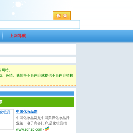
上网导航
的网站。
动、色情、赌博等不良内容或提供不良内容链接
荐
中国化妆品网
中国化妆品网是中国美容化妆品行
业第一电子商务门户,是化妆品招
商、代理，品牌推广及拓展市场的
www.zghzp.com
-