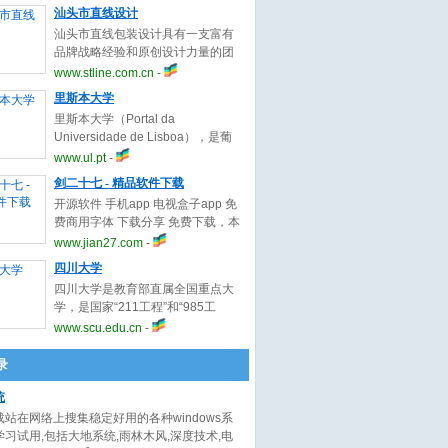
网络推广首选网站。zghzp中国化
汕头市直线设计
妆品网亦是业内人士交流的行业社
汕头市直线包装设计具有一支富有
圈。网站建于2002年，以时尚、高
品牌战略经验和原创设计力量的团
端、公正、公平的立场服务于化妆
队
www.stline.com.cn
-
品行业。
里斯本大学
里斯本大学（Portal da
Universidade de Lisboa），是葡
萄牙规模较大的一所综合性高等学
www.ul.pt
-
政学府。其历史可追溯到1290年建
剑二十七 - 精品软件下载
立的中世纪里斯本大学。葡萄牙和
开源软件 手机app 电视盒子app 免
阿尔加维联合之后，葡萄牙国王迪
费商用字体 下载分享 免费下载，本
尼斯捐款筹建了一所综合性大学，
站没有收费项目，没有套路
www.jian27.com
-
招收欧洲各地的学者前来研究学
问，并颁发各国公认的学位。
四川大学
四川大学是教育部直属全国重点大
学，是国家“211工程”和“985工
程”重点建设的大学。是由原四川大
www.scu.edu.cn
-
学、原成都科技大学、原华西医科
大学三所全国重点大学于1994年4
录
月和2000年9月两次“强强合并”组建
统
而成。原四川大学起始于1896年创
办的四川中西学堂；原成都科学技
站在网络上搜集稳定好用的各种windows系
术大学由1954年全国院系调整时建
习试用,包括大地系统,雨林木风,深度技术,电