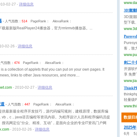
脑公司,
www.da
010-02-27 -
详细信息
统下载,
3D溜溜网
载,win
3D溜
器
-
人气指数：
514
PageRank：
AlexaRank：
型下载
名师设
 下载最新版RealPlayer24播放器，官方rm\rmvb播放器。
www.3d
等，是
Pure
Pure
10-02-26 -
详细信息
客，致
破解优
www.pur
剑二十七
人气指数：
474
PageRank：
AlexaRank：
开源软件
s a collection of applets that you can put on your own pages. It
享 免
 news, links to other Java resources, and more.
www.ji
net.com
- 2010-02-27 -
详细信息
ThinkP
thin
轻量级P
频道
-
人气指数：
447
PageRank：
AlexaRank：
应用开发
www.thi
可协议
提供最新最全程序开发技巧，源代码编写规则，建模原理，数据库编
来，我
vb，c，java语言编程等资讯内容。为程序设计人员和程序编码员提
数据归
者和海量
搜讯网定位“分众、精准、互动”，是面向企业的专业IT资讯门户网
良好的
2025年
k.com
- 2010-02-26 -
详细信息
于Thi
6月
5