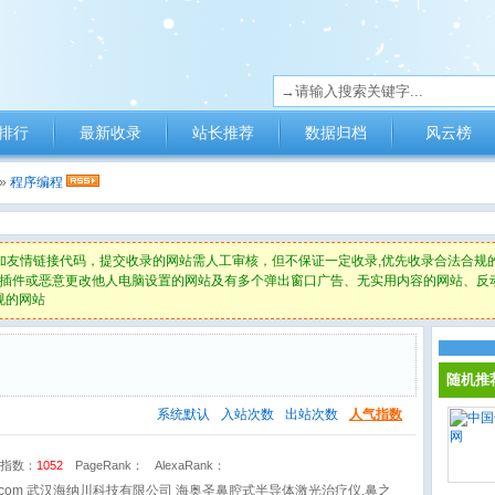
排行
最新收录
站长推荐
数据归档
风云榜
»
程序编程
加友情链接代码，提交收录的网站需人工审核，但不保证一定收录,优先收录合法合规
插件或恶意更改他人电脑设置的网站及有多个弹出窗口广告、无实用内容的网站、反
规的网站
随机推
系统默认
入站次数
出站次数
人气指数
指数：
1052
PageRank：
AlexaRank：
richkj.com 武汉海纳川科技有限公司 海奥圣鼻腔式半导体激光治疗仪,鼻之