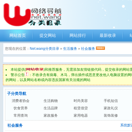
网站首页
提交网站
网站排行
最新收录
您现在的位置：
Net.wang分类目录
»
生活服务
»
社会服务
本站提供(
)和推荐服务，无需添加友情链接代码，提交收录的网站
警示公告
：不收录含有病毒、木马，弹出插件或恶意更改他人电脑设置的网
的网站，以及网站名称或内容违反国家有关法规的网站
子分类导航
消费者协会
生活购物
时尚美容
手机短信
饮食营养
生活品牌
租赁借贷
家政礼仪
常用查询
家政服务
家用电器
装饰装修
社会服务
系统默