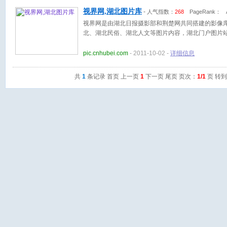
视界网,湖北图片库
-
人气指数：
268
PageRank：
A
视界网是由湖北日报摄影部和荆楚网共同搭建的影像
北、湖北民俗、湖北人文等图片内容，湖北门户图片
pic.cnhubei.com
- 2011-10-02 -
详细信息
共
1
条记录 首页 上一页
1
下一页 尾页 页次：
1/1
页 转