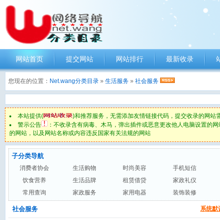
网站首页
提交网站
网站排行
最新收录
您现在的位置：
Net.wang分类目录
»
生活服务
»
社会服务
本站提供(
)和推荐服务，无需添加友情链接代码，提交收录的网站
警示公告
：不收录含有病毒、木马，弹出插件或恶意更改他人电脑设置的网
的网站，以及网站名称或内容违反国家有关法规的网站
子分类导航
消费者协会
生活购物
时尚美容
手机短信
饮食营养
生活品牌
租赁借贷
家政礼仪
常用查询
家政服务
家用电器
装饰装修
社会服务
系统默