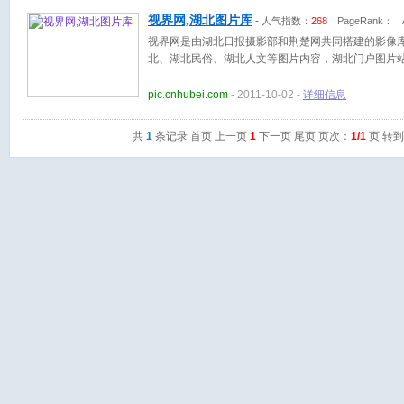
视界网,湖北图片库
-
人气指数：
268
PageRank：
A
视界网是由湖北日报摄影部和荆楚网共同搭建的影像
北、湖北民俗、湖北人文等图片内容，湖北门户图片
pic.cnhubei.com
- 2011-10-02 -
详细信息
共
1
条记录 首页 上一页
1
下一页 尾页 页次：
1/1
页 转