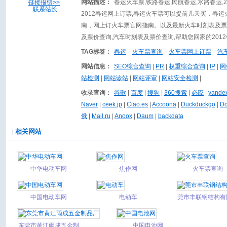
网站描述：
春运火车票,铁路春运,民航春运,水路春运,
链接报错>>
联系站长
2012春运网上订票,春运火车票可以提前几天买，春
南，网上订火车票官网指南。以及最新火车时刻表及票
及票价查询,汽车时刻表及票价查询,帮助您回家的201
TAG标签：
春运
火车票查询
火车票网上订票
汽
网站信息：
SEO综合查询
|
PR
|
权重综合查询
|
IP
|
网
站检测
|
网站诊站
|
网站评审
|
网站安全检测
|
收录查询：
谷歌
|
百度
|
搜狗
|
360搜索
|
必应
|
yand
Naver
|
ceek.jp
|
Ciao.es
|
Accoona
|
Duckduckgo
|
Do
俄
|
Mail.ru
|
Anoox
|
Daum
|
backdata
| 相关网站
中华电动车网
焦作网
火车票查询
中国电动车网
电动车
莞市丰联钢结构有
司
东莞市黄江雨成五金制
中国电池网