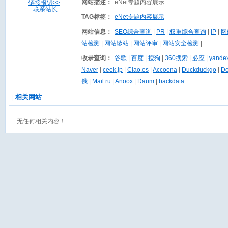
网站描述：
eNet专题内容展示
链接报错>>
联系站长
TAG标签：
eNet专题内容展示
网站信息：
SEO综合查询
|
PR
|
权重综合查询
|
IP
|
网
站检测
|
网站诊站
|
网站评审
|
网站安全检测
|
收录查询：
谷歌
|
百度
|
搜狗
|
360搜索
|
必应
|
yand
Naver
|
ceek.jp
|
Ciao.es
|
Accoona
|
Duckduckgo
|
Do
俄
|
Mail.ru
|
Anoox
|
Daum
|
backdata
| 相关网站
无任何相关内容！