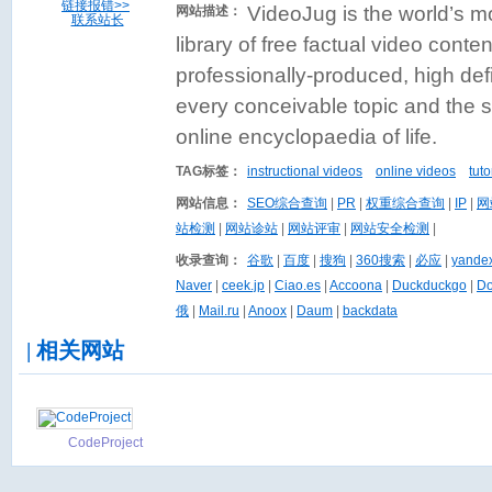
链接报错>>
VideoJug is the world’s 
网站描述：
联系站长
library of free factual video conte
professionally-produced, high def
every conceivable topic and the sit
online encyclopaedia of life.
TAG标签：
instructional videos
online videos
tuto
网站信息：
SEO综合查询
|
PR
|
权重综合查询
|
IP
|
网
站检测
|
网站诊站
|
网站评审
|
网站安全检测
|
收录查询：
谷歌
|
百度
|
搜狗
|
360搜索
|
必应
|
yand
Naver
|
ceek.jp
|
Ciao.es
|
Accoona
|
Duckduckgo
|
Do
俄
|
Mail.ru
|
Anoox
|
Daum
|
backdata
| 相关网站
CodeProject